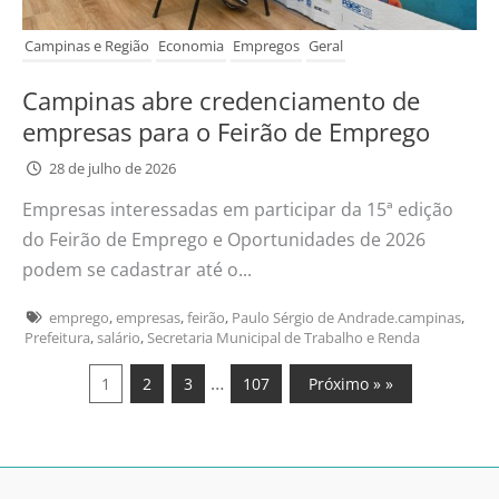
Campinas e Região
Economia
Empregos
Geral
Campinas abre credenciamento de
empresas para o Feirão de Emprego
28 de julho de 2026
Empresas interessadas em participar da 15ª edição
do Feirão de Emprego e Oportunidades de 2026
podem se cadastrar até o...
emprego
,
empresas
,
feirão
,
Paulo Sérgio de Andrade.campinas
,
Prefeitura
,
salário
,
Secretaria Municipal de Trabalho e Renda
…
1
2
3
107
Próximo » »