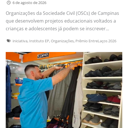
6 de agosto de 2026
Organizações da Sociedade Civil (OSCs) de Campinas
que desenvolvem projetos educacionais voltados a
crianças e adolescentes já podem se inscrever...
iniciativa
,
Instituto EP
,
Organizações
,
Prêmio EntreLaços 2026