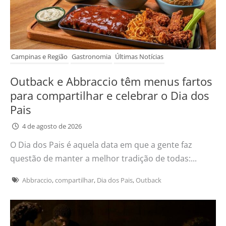
Campinas e Região
Gastronomia
Últimas Notícias
Outback e Abbraccio têm menus fartos
para compartilhar e celebrar o Dia dos
Pais
4 de agosto de 2026
O Dia dos Pais é aquela data em que a gente faz
questão de manter a melhor tradição de todas:...
Abbraccio
,
compartilhar
,
Dia dos Pais
,
Outback