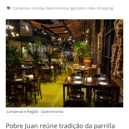
Campinas
,
comida
,
Gastronomia
,
Igautemi
,
milei
,
Shopping
Campinas e Região
Gastronomia
Pobre Juan reúne tradição da parrilla