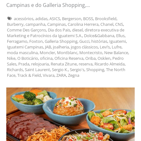
Campinas e do Galleria Shopping,...
acessórios
,
adidas
,
ASICS
,
Bergerson
,
BOSS
,
Brooksfield
,
Burberry
,
campanha
,
Campinas
,
Carolina Herrera
,
Chanel
,
CNS
,
Comme Des Garçons
,
Dia dos Pais
,
diesel
,
diretora executiva de
Marketing e Patrocínios da Iguatemi S.A.
,
Dolce&Gabbana
,
Ellus
,
Ferragamo
,
Foxton
,
Galleria Shopping
,
Gucci
,
histórias
,
Iguatemi
,
Iguatemi Campinas
,
JAB
,
joalheria
,
jogos clássicos
,
Levi’s
,
Lufre
,
moda masculina
,
Moncler
,
Montblanc
,
Montecristo
,
New Balance
,
Nike
,
O Boticário
,
oficina
,
Oficina Reserva
,
Oriba
,
Osklen
,
Pedro
Sales
,
Prada
,
relojoaria
,
Renata Zitune
,
reserva
,
Ricardo Almeida
,
Richards
,
Saint Laurent
,
Sergio K.
,
Sergio's
,
Shopping
,
The North
Face
,
Track & Field
,
Vivara
,
ZARA
,
Zegna