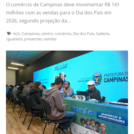
O comércio de Campinas deve movimentar R$ 141
milhões com as vendas para o Dia dos Pais em
2026, segundo projeção da...
Acic
,
Campinas
,
centro
,
comércio
,
Dia dos Pais
,
Galleria
,
Iguatemi
,
presentes
,
vendas