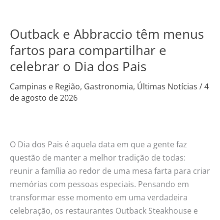
Outback e Abbraccio têm menus
Outback
e
fartos para compartilhar e
Abbraccio
celebrar o Dia dos Pais
têm
menus
Campinas e Região
,
Gastronomia
,
Últimas Notícias
/
4
de agosto de 2026
fartos
para
compartilhar
e
O Dia dos Pais é aquela data em que a gente faz
celebrar
questão de manter a melhor tradição de todas:
o
reunir a família ao redor de uma mesa farta para criar
Dia
memórias com pessoas especiais. Pensando em
dos
transformar esse momento em uma verdadeira
Pais
celebração, os restaurantes Outback Steakhouse e