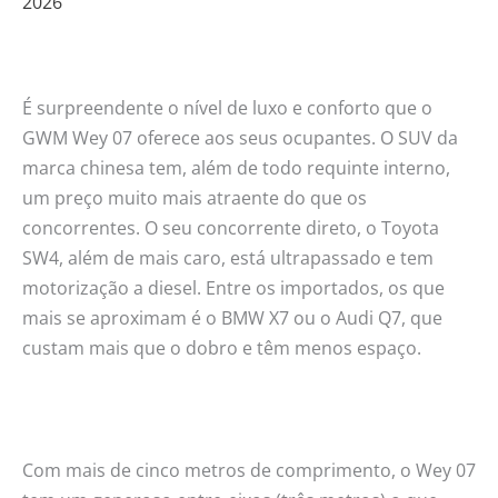
2026
luxo
e
conforto
por
É surpreendente o nível de luxo e conforto que o
um
GWM Wey 07 oferece aos seus ocupantes. O SUV da
preço
marca chinesa tem, além de todo requinte interno,
competitivo
um preço muito mais atraente do que os
concorrentes. O seu concorrente direto, o Toyota
SW4, além de mais caro, está ultrapassado e tem
motorização a diesel. Entre os importados, os que
mais se aproximam é o BMW X7 ou o Audi Q7, que
custam mais que o dobro e têm menos espaço.
Com mais de cinco metros de comprimento, o Wey 07