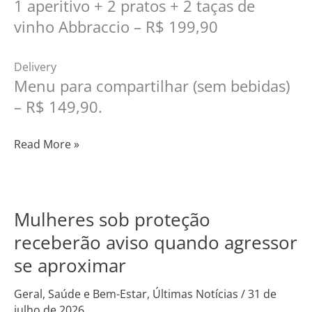
1 aperitivo + 2 pratos + 2 taças de
vinho Abbraccio – R$ 199,90
Delivery
Menu para compartilhar (sem bebidas)
– R$ 149,90.
Read More »
Mulheres sob proteção
Mulheres
sob
receberão aviso quando agressor
proteção
se aproximar
receberão
aviso
Geral
,
Saúde e Bem-Estar
,
Últimas Notícias
/
31 de
julho de 2026
quando