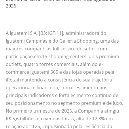
2026
110%
no
lucro
líquido
A Iguatemi S.A. [B3: IGTI11], administradora do
ajustado
Iguatemi Campinas e do Galleria Shopping, uma das
no
maiores companhias full service do setor, com
1T26
participação em 15 shopping centers, dois premium
outlets, quatro torres comerciais, além do e-
commerce Iguatemi 365 e das lojas operadas pela
iRetail mantendo a consistência de sua trajetória
operacional e financeira, com crescimento nos
principais indicadores e fortalecimento contínuo de
seu posicionamento no segmento premium e de luxo.
No primeiro trimestre de 2026, a Companhia atingiu
R$ 5,6 bilhões em vendas totais, alta de 12,8% em
relação ao 1T25, impulsionada pela resiliência do