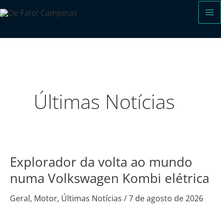
Ir
para
o
conteúdo
Últimas Notícias
Explorador da volta ao mundo
Explorador
da
numa Volkswagen Kombi elétrica
volta
Geral
,
Motor
,
Últimas Notícias
/
7 de agosto de 2026
ao
mundo