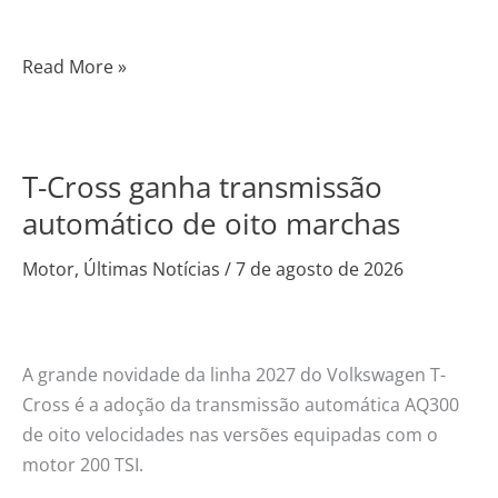
Read More »
T-Cross ganha transmissão
T-
Cross
automático de oito marchas
ganha
Motor
,
Últimas Notícias
/
7 de agosto de 2026
transmissão
automático
de
oito
A grande novidade da linha 2027 do Volkswagen T-
marchas
Cross é a adoção da transmissão automática AQ300
de oito velocidades nas versões equipadas com o
motor 200 TSI.