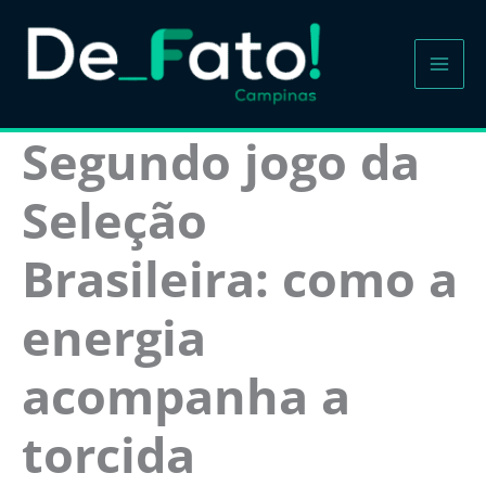
Ir
para
o
conteúdo
Segundo jogo da
Seleção
Brasileira: como a
energia
acompanha a
torcida