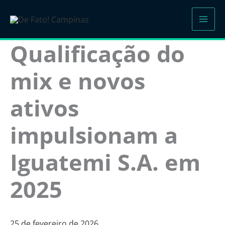
Ir
para
o
Qualificação do
conteúdo
mix e novos
ativos
impulsionam a
Iguatemi S.A. em
2025
25 de fevereiro de 2026