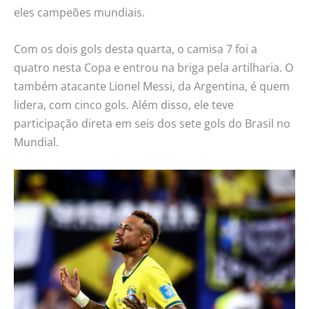
eles campeões mundiais.
Com os dois gols desta quarta, o camisa 7 foi a
quatro nesta Copa e entrou na briga pela artilharia. O
também atacante Lionel Messi, da Argentina, é quem
lidera, com cinco gols. Além disso, ele teve
participação direta em seis dos sete gols do Brasil no
Mundial.