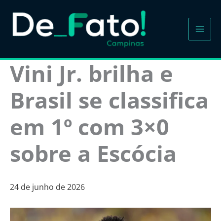
Ir
para
o
conteúdo
Vini Jr. brilha e
Brasil se classifica
em 1º com 3×0
sobre a Escócia
24 de junho de 2026