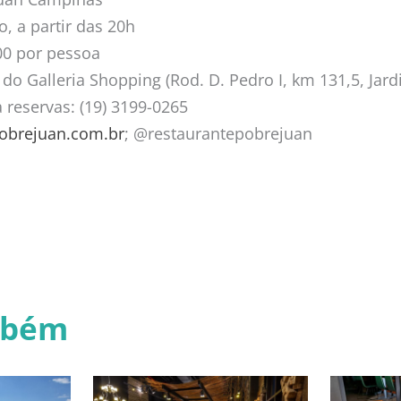
, a partir das 20h
,00 por pessoa
do Galleria Shopping (Rod. D. Pedro I, km 131,5, Jar
reservas: (19) 3199-0265
brejuan.com.br
; @restaurantepobrejuan
mbém