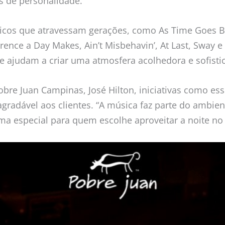
s de personalidade.
sicos que atravessam gerações, como As Time Goes By,
ence a Day Makes, Ain’t Misbehavin’, At Last, Sway e
e ajudam a criar uma atmosfera acolhedora e sofistic
bre Juan Campinas, José Hilton, iniciativas como es
agradável aos clientes. “A música faz parte do ambi
ma especial para quem escolhe aproveitar a noite no 