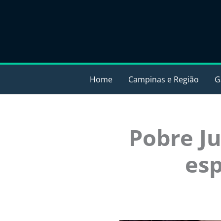
Ir
para
o
conteúdo
Home
Campinas e Região
G
Pobre J
esp