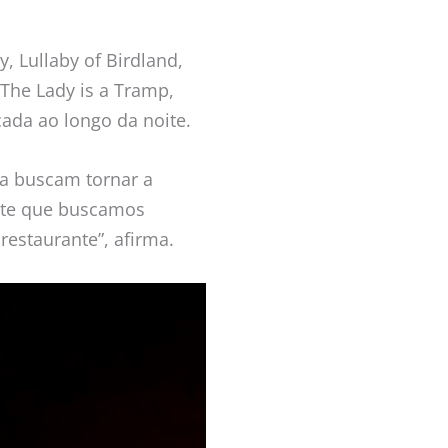
 Lullaby of Birdland,
 The Lady is a Tramp,
ada ao longo da noite.
sa buscam tornar a
ente que buscamos
restaurante”, afirma.