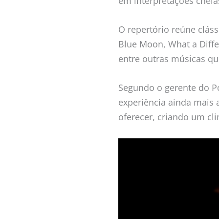
em interpretações cheia
O repertório reúne clás
Blue Moon, What a Differ
entre outras músicas qu
Segundo o gerente do Po
experiência ainda mais 
oferecer, criando um cli