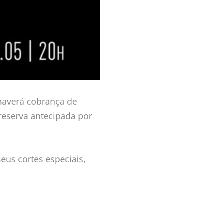
haverá cobrança de
 reserva antecipada por
eus cortes especiais,