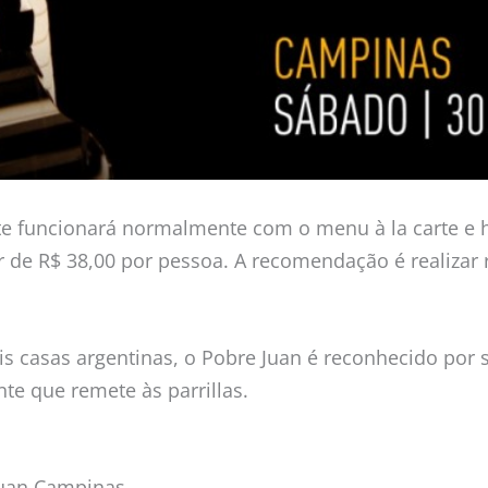
te funcionará normalmente com o menu à la carte e 
or de R$ 38,00 por pessoa. A recomendação é realizar
is casas argentinas, o Pobre Juan é reconhecido por s
te que remete às parrillas.
Juan Campinas