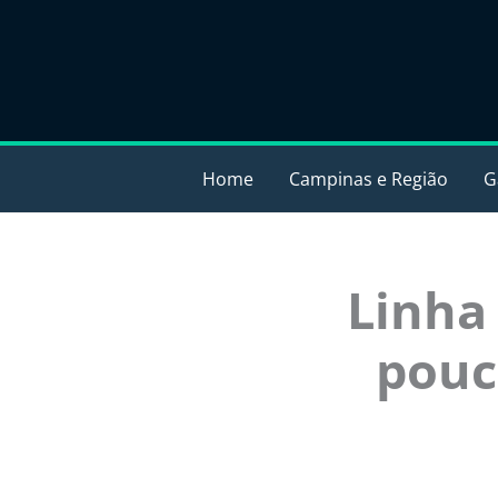
Ir
para
o
conteúdo
Home
Campinas e Região
G
Linha
pouc