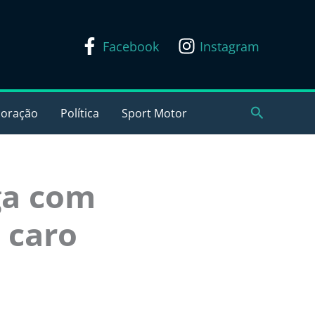
Facebook
Instagram
Pesquisar
coração
Política
Sport Motor
ga com
 caro