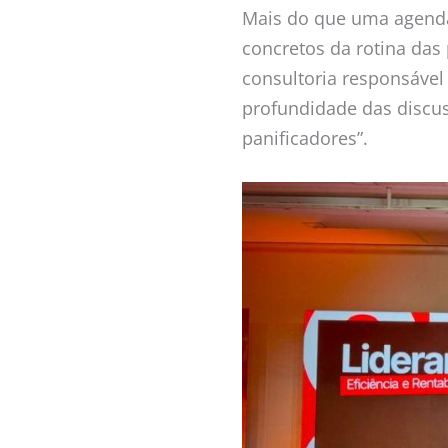
Mais do que uma agenda
concretos da rotina das
consultoria responsável 
profundidade das discus
panificadores”.