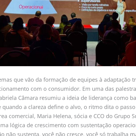
emas que vão da formação de equipes à adaptação tr
acionamento com o consumidor. Em uma das palestras
briela Câmara resumiu a ideia de liderança como bas
e quando a clareza define o alvo, o ritmo dita o pass
área comercial, Maria Helena, sócia e CCO do Grupo S
ma lógica de crescimento com sustentação operacion
o não sustenta, você não cresce, você só trabalha ma