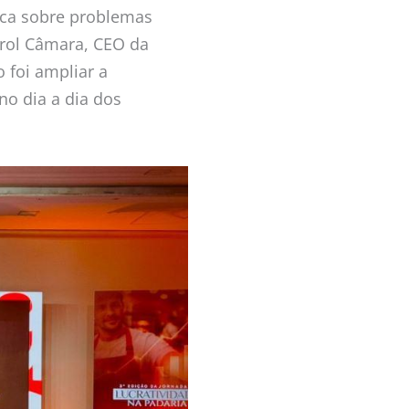
oca sobre problemas
arol Câmara, CEO da
 foi ampliar a
no dia a dia dos