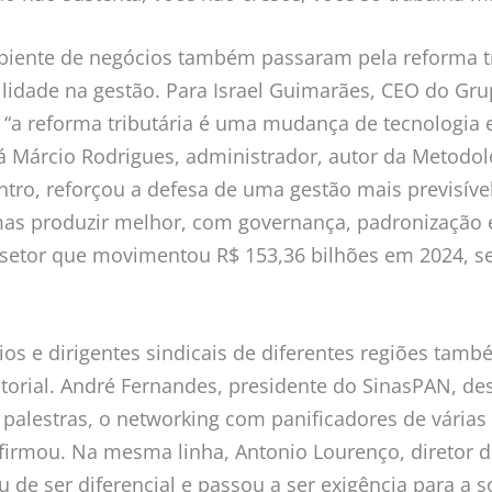
biente de negócios também passaram pela reforma tr
ilidade na gestão. Para Israel Guimarães, CEO do Gru
 “a reforma tributária é uma mudança de tecnologia 
Já Márcio Rodrigues, administrador, autor da Metodo
tro, reforçou a defesa de uma gestão mais previsível
as produzir melhor, com governança, padronização e 
setor que movimentou R$ 153,36 bilhões em 2024, s
os e dirigentes sindicais de diferentes regiões ta
etorial. André Fernandes, presidente do SinasPAN, de
 palestras, o networking com panificadores de várias
afirmou. Na mesma linha, Antonio Lourenço, diretor d
u de ser diferencial e passou a ser exigência para a 