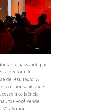
ibutária, passando por
, a diretora de
e de resultado: “A
o e a responsabilidade
ucesso Inteligência
al. “Se você vende
is”, afirmou.