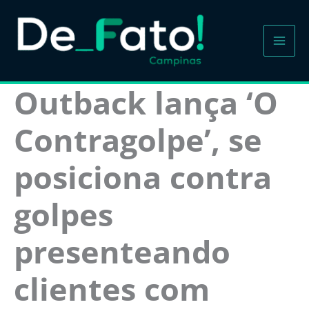
Ir
para
o
conteúdo
Outback lança ‘O
Contragolpe’, se
posiciona contra
golpes
presenteando
clientes com