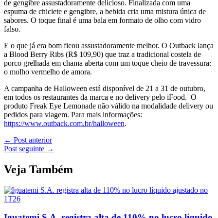
de gengibre assustadoramente delicioso. Finalizada com uma
espuma de chiclete e gengibre, a bebida cria uma mistura única de
sabores. O toque final é uma bala em formato de olho com vidro
falso.
E o que já era bom ficou assustadoramente melhor. O Outback lança
a Blood Berry Ribs (R$ 109,90) que traz a tradicional costela de
porco grelhada em chama aberta com um toque cheio de travessura:
o molho vermelho de amora.
A campanha de Halloween está disponível de 21 a 31 de outubro,
em todos os restaurantes da marca e no delivery pelo iFood. O
produto Freak Eye Lemonade não válido na modalidade delivery ou
pedidos para viagem. Para mais informações:
https://www.outback.com.br/halloween
.
←
Post anterior
Post seguinte
→
Veja Também
Iguatemi S.A. registra alta de 110% no lucro líquido