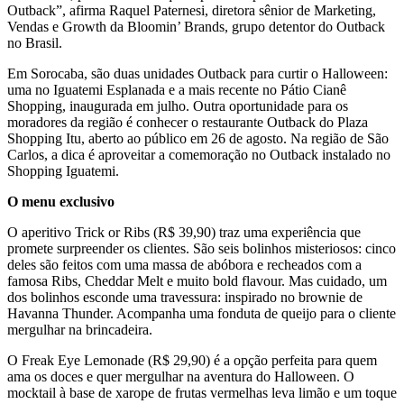
Outback”, afirma Raquel Paternesi, diretora sênior de Marketing,
Vendas e Growth da Bloomin’ Brands, grupo detentor do Outback
no Brasil.
Em Sorocaba, são duas unidades Outback para curtir o Halloween:
uma no Iguatemi Esplanada e a mais recente no Pátio Cianê
Shopping, inaugurada em julho. Outra oportunidade para os
moradores da região é conhecer o restaurante Outback do Plaza
Shopping Itu, aberto ao público em 26 de agosto. Na região de São
Carlos, a dica é aproveitar a comemoração no Outback instalado no
Shopping Iguatemi.
O menu exclusivo
O aperitivo Trick or Ribs (R$ 39,90) traz uma experiência que
promete surpreender os clientes. São seis bolinhos misteriosos: cinco
deles são feitos com uma massa de abóbora e recheados com a
famosa Ribs, Cheddar Melt e muito bold flavour. Mas cuidado, um
dos bolinhos esconde uma travessura: inspirado no brownie de
Havanna Thunder. Acompanha uma fonduta de queijo para o cliente
mergulhar na brincadeira.
O Freak Eye Lemonade (R$ 29,90) é a opção perfeita para quem
ama os doces e quer mergulhar na aventura do Halloween. O
mocktail à base de xarope de frutas vermelhas leva limão e um toque