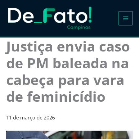
Ir
para
o
conteúdo
Justiça envia caso
de PM baleada na
cabeça para vara
de feminicídio
11 de março de 2026