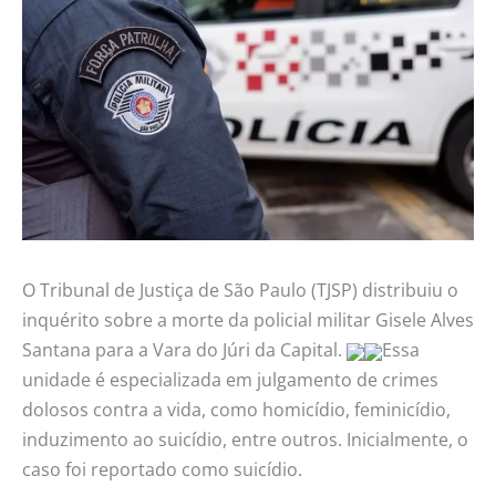
O Tribunal de Justiça de São Paulo (TJSP) distribuiu o
inquérito sobre a morte da policial militar Gisele Alves
Santana para a Vara do Júri da Capital.
Essa
unidade é especializada em julgamento de crimes
dolosos contra a vida, como homicídio, feminicídio,
induzimento ao suicídio, entre outros. Inicialmente, o
caso foi reportado como suicídio.