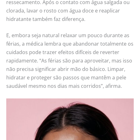
ressecamento. Após o contato com água salgada ou
clorada, lavar o rosto com água doce e reaplicar
hidratante também faz diferença.
E, embora seja natural relaxar um pouco durante as
férias, a médica lembra que abandonar totalmente os
cuidados pode trazer efeitos difíceis de reverter
rapidamente. “As férias são para aproveitar, mas isso
não precisa significar abrir mão do básico. Limpar,
hidratar e proteger são passos que mantêm a pele
saudável mesmo nos dias mais corridos”, afirma.