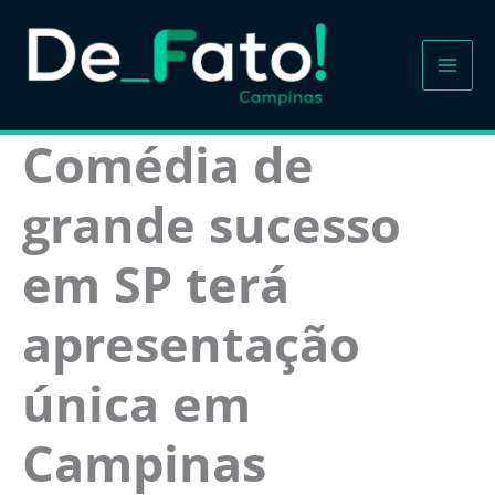
Ir
para
o
conteúdo
Comédia de
grande sucesso
em SP terá
apresentação
única em
Campinas