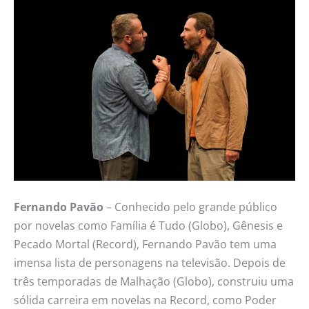
Fernando Pavão
– Conhecido pelo grande público
por novelas como Família é Tudo (Globo), Gênesis e
Pecado Mortal (Record), Fernando Pavão tem uma
imensa lista de personagens na televisão. Depois de
três temporadas de Malhação (Globo), construiu uma
sólida carreira em novelas na Record, como Poder