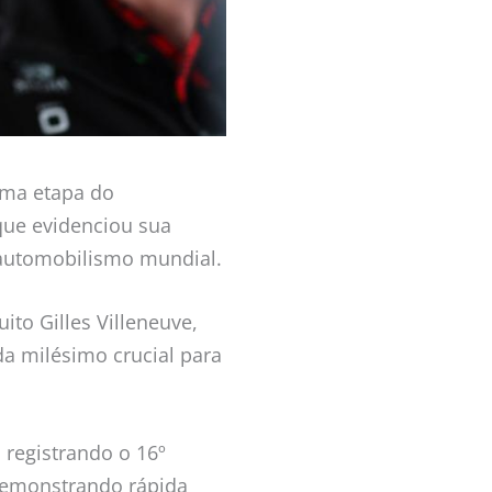
ima etapa do
ue evidenciou sua
 automobilismo mundial.
ito Gilles Villeneuve,
a milésimo crucial para
 registrando o 16º
 demonstrando rápida