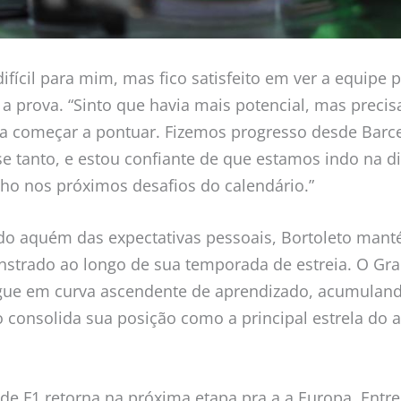
ifícil para mim, mas fico satisfeito em ver a equipe
 a prova. “Sinto que havia mais potencial, mas prec
a começar a pontuar. Fizemos progresso desde Bar
e tanto, e estou confiante de que estamos indo na di
 olho nos próximos desafios do calendário.”
 aquém das expectativas pessoais, Bortoleto mant
strado ao longo de sua temporada de estreia. O Gr
egue em curva ascendente de aprendizado, acumulando
consolida sua posição como a principal estrela do 
 F1 retorna na próxima etapa pra a a Europa. Entre 