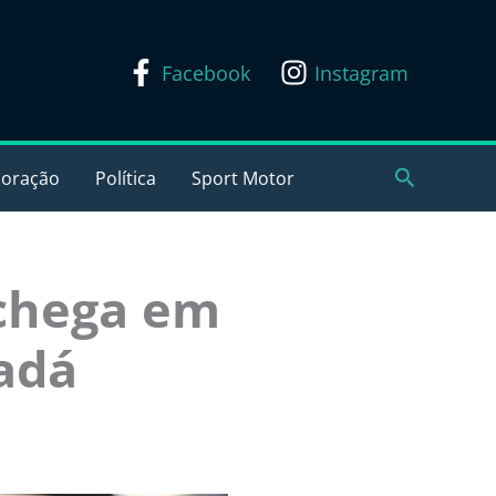
Facebook
Instagram
Pesquisar
coração
Política
Sport Motor
 chega em
adá