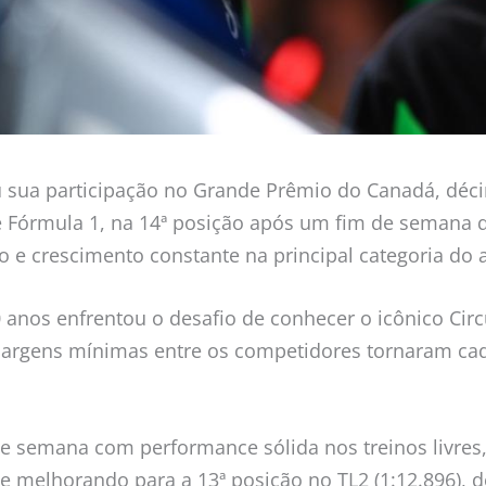
u sua participação no Grande Prêmio do Canadá, déc
Fórmula 1, na 14ª posição após um fim de semana q
 e crescimento constante na principal categoria do
 anos enfrentou o desafio de conhecer o icônico Circu
argens mínimas entre os competidores tornaram cad
de semana com performance sólida nos treinos livres,
 e melhorando para a 13ª posição no TL2 (1:12.896),