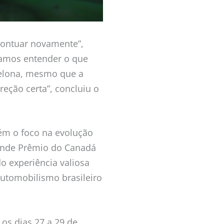
 pontuar novamente”,
isamos entender o que
celona, mesmo que a
reção certa”, concluiu o
ém o foco na evolução
ande Prêmio do Canadá
 experiência valiosa
automobilismo brasileiro
os dias 27 a 29 de