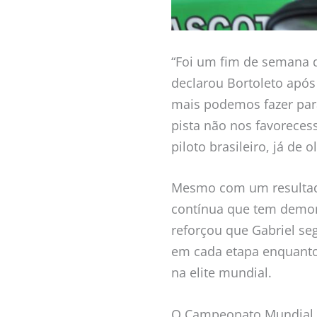
“Foi um fim de semana d
declarou Bortoleto após
mais podemos fazer par
pista não nos favorecess
piloto brasileiro, já de
Mesmo com um resultado
contínua que tem demon
reforçou que Gabriel s
em cada etapa enquanto 
na elite mundial.
O Campeonato Mundial de