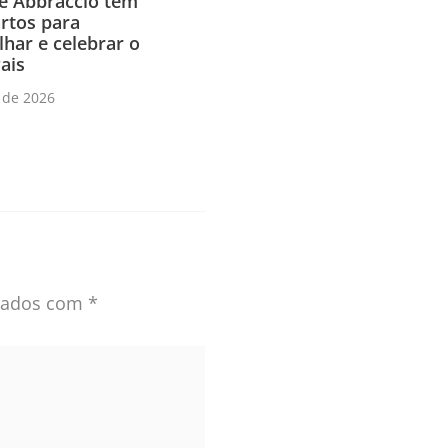
e Abbraccio têm
rtos para
har e celebrar o
ais
 de 2026
rcados com
*