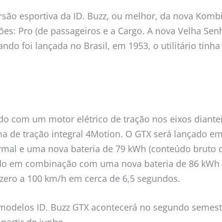
rsão esportiva da ID. Buzz, ou melhor, da nova Komb
ões: Pro (de passageiros e a Cargo. A nova Velha Se
ndo foi lançada no Brasil, em 1953, o utilitário tinha 
o com um motor elétrico de tração nos eixos dianteir
ma de tração integral 4Motion. O GTX será lançado e
ormal e uma nova bateria de 79 kWh (conteúdo bruto d
do em combinação com uma nova bateria de 86 kWh (
zero a 100 km/h em cerca de 6,5 segundos.
modelos ID. Buzz GTX acontecerá no segundo semest