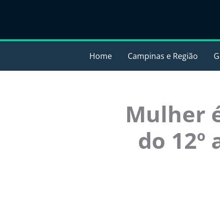
Ir
para
o
conteúdo
Home
Campinas e Região
G
Mulher é
do 12º 