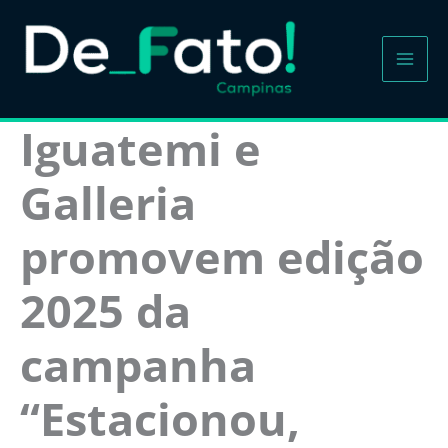
Ir
para
o
conteúdo
Iguatemi e
Galleria
promovem edição
2025 da
campanha
“Estacionou,