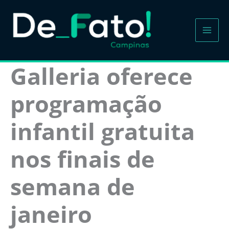
Ir
para
o
conteúdo
Galleria oferece
programação
infantil gratuita
nos finais de
semana de
janeiro