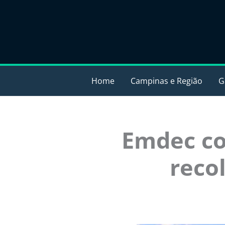
Ir
para
o
conteúdo
Home
Campinas e Região
G
Emdec co
reco