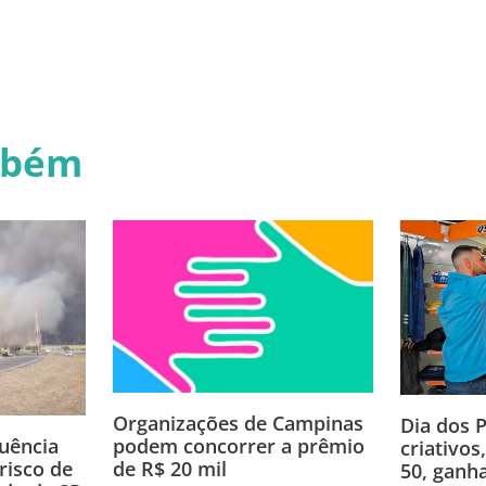
mbém
Organizações de Campinas
Dia dos P
podem concorrer a prêmio
luência
criativo
de R$ 20 mil
risco de
50, ganh