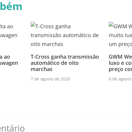
mbém
a ao
T-Cross ganha transmissão
GWM Wey
swagen
automático de oito
luxo e c
marchas
preço co
7 de agosto de 2026
6 de agosto
ntário