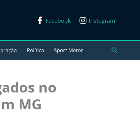
Facebook
Instagram
Pesquisar
coração
Política
Sport Motor
gados no
 em MG