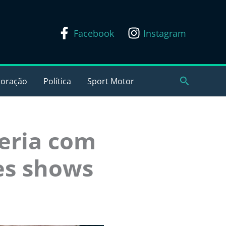
Facebook
Instagram
Pesquisar
coração
Política
Sport Motor
leria com
es shows