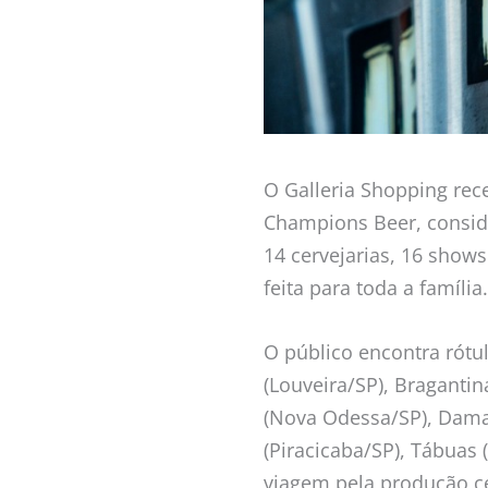
O Galleria Shopping rec
Champions Beer, conside
14 cervejarias, 16 show
feita para toda a família.
O público encontra rótu
(Louveira/SP), Braganti
(Nova Odessa/SP), Dama 
(Piracicaba/SP), Tábuas 
viagem pela produção ce