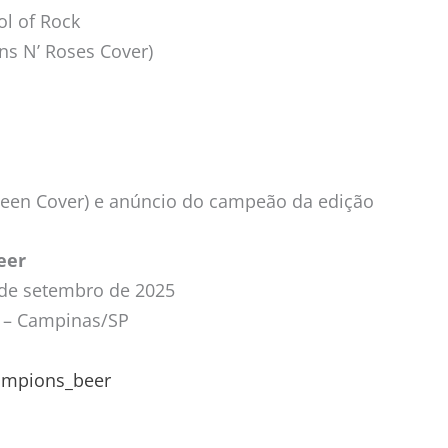
l of Rock
ns N’ Roses Cover)
ueen Cover) e anúncio do campeão da edição
eer
4 de setembro de 2025
g – Campinas/SP
mpions_beer