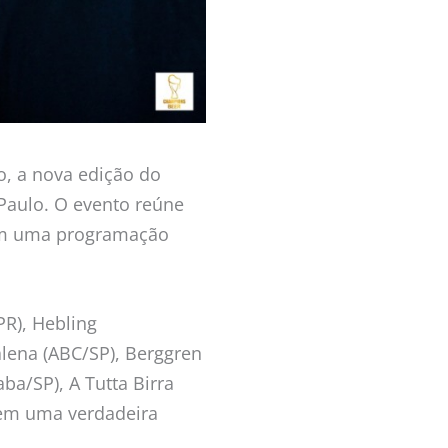
o, a nova edição do
 Paulo. O evento reúne
, em uma programação
R), Hebling
alena (ABC/SP), Berggren
ba/SP), A Tutta Birra
, em uma verdadeira