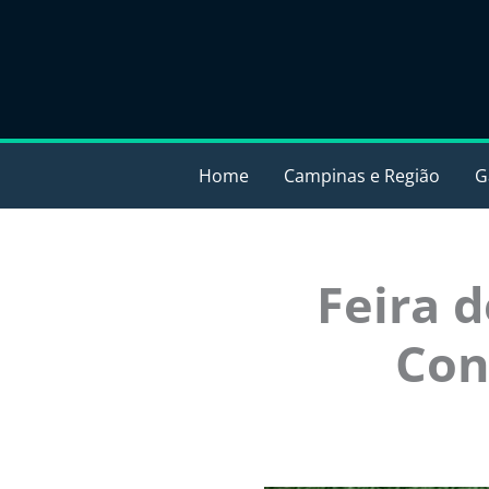
Ir
para
o
conteúdo
Home
Campinas e Região
G
Feira 
Con