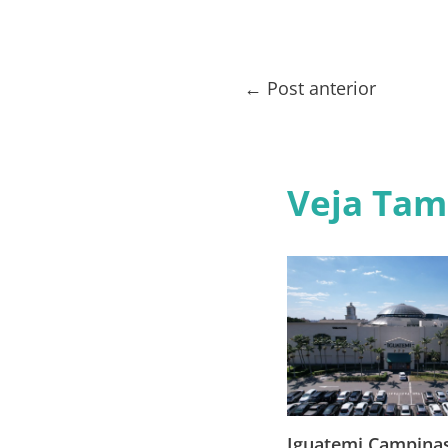
←
Post anterior
Veja Ta
Iguatemi Campina