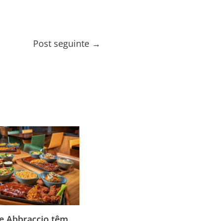
Post seguinte
→
e Abbraccio têm