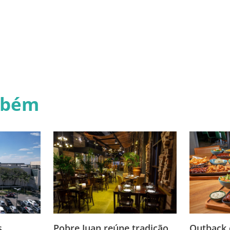
mbém
Outback 
s
Pobre Juan reúne tradição