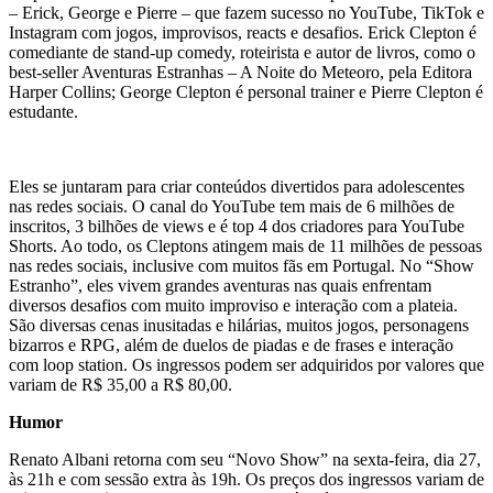
– Erick, George e Pierre – que fazem sucesso no YouTube, TikTok e
Instagram com jogos, improvisos, reacts e desafios. Erick Clepton é
comediante de stand-up comedy, roteirista e autor de livros, como o
best-seller Aventuras Estranhas – A Noite do Meteoro, pela Editora
Harper Collins; George Clepton é personal trainer e Pierre Clepton é
estudante.
Eles se juntaram para criar conteúdos divertidos para adolescentes
nas redes sociais. O canal do YouTube tem mais de 6 milhões de
inscritos, 3 bilhões de views e é top 4 dos criadores para YouTube
Shorts. Ao todo, os Cleptons atingem mais de 11 milhões de pessoas
nas redes sociais, inclusive com muitos fãs em Portugal. No “Show
Estranho”, eles vivem grandes aventuras nas quais enfrentam
diversos desafios com muito improviso e interação com a plateia.
São diversas cenas inusitadas e hilárias, muitos jogos, personagens
bizarros e RPG, além de duelos de piadas e de frases e interação
com loop station. Os ingressos podem ser adquiridos por valores que
variam de R$ 35,00 a R$ 80,00.
Humor
Renato Albani retorna com seu “Novo Show” na sexta-feira, dia 27,
às 21h e com sessão extra às 19h. Os preços dos ingressos variam de