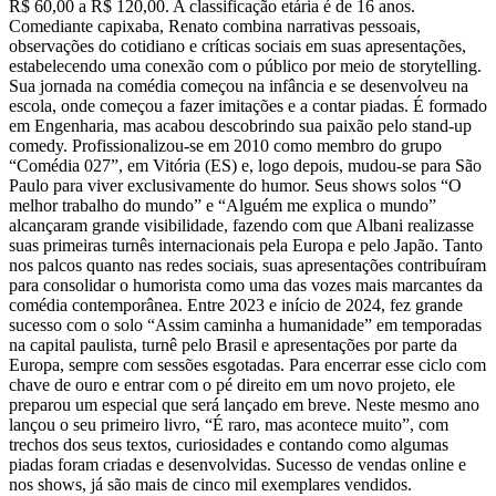
R$ 60,00 a R$ 120,00. A classificação etária é de 16 anos.
Comediante capixaba, Renato combina narrativas pessoais,
observações do cotidiano e críticas sociais em suas apresentações,
estabelecendo uma conexão com o público por meio de storytelling.
Sua jornada na comédia começou na infância e se desenvolveu na
escola, onde começou a fazer imitações e a contar piadas. É formado
em Engenharia, mas acabou descobrindo sua paixão pelo stand-up
comedy. Profissionalizou-se em 2010 como membro do grupo
“Comédia 027”, em Vitória (ES) e, logo depois, mudou-se para São
Paulo para viver exclusivamente do humor. Seus shows solos “O
melhor trabalho do mundo” e “Alguém me explica o mundo”
alcançaram grande visibilidade, fazendo com que Albani realizasse
suas primeiras turnês internacionais pela Europa e pelo Japão. Tanto
nos palcos quanto nas redes sociais, suas apresentações contribuíram
para consolidar o humorista como uma das vozes mais marcantes da
comédia contemporânea. Entre 2023 e início de 2024, fez grande
sucesso com o solo “Assim caminha a humanidade” em temporadas
na capital paulista, turnê pelo Brasil e apresentações por parte da
Europa, sempre com sessões esgotadas. Para encerrar esse ciclo com
chave de ouro e entrar com o pé direito em um novo projeto, ele
preparou um especial que será lançado em breve. Neste mesmo ano
lançou o seu primeiro livro, “É raro, mas acontece muito”, com
trechos dos seus textos, curiosidades e contando como algumas
piadas foram criadas e desenvolvidas. Sucesso de vendas online e
nos shows, já são mais de cinco mil exemplares vendidos.