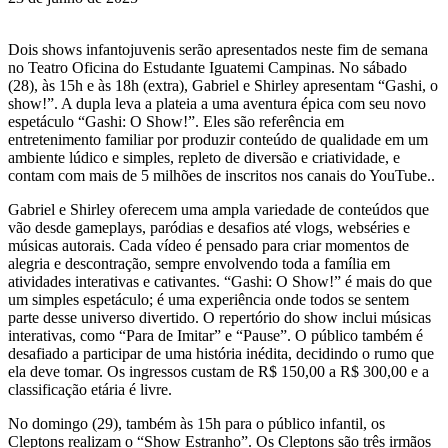
Dois shows infantojuvenis serão apresentados neste fim de semana
no Teatro Oficina do Estudante Iguatemi Campinas. No sábado
(28), às 15h e às 18h (extra), Gabriel e Shirley apresentam “Gashi, o
show!”. A dupla leva a plateia a uma aventura épica com seu novo
espetáculo “Gashi: O Show!”. Eles são referência em
entretenimento familiar por produzir conteúdo de qualidade em um
ambiente lúdico e simples, repleto de diversão e criatividade, e
contam com mais de 5 milhões de inscritos nos canais do YouTube..
Gabriel e Shirley oferecem uma ampla variedade de conteúdos que
vão desde gameplays, paródias e desafios até vlogs, webséries e
músicas autorais. Cada vídeo é pensado para criar momentos de
alegria e descontração, sempre envolvendo toda a família em
atividades interativas e cativantes. “Gashi: O Show!” é mais do que
um simples espetáculo; é uma experiência onde todos se sentem
parte desse universo divertido. O repertório do show inclui músicas
interativas, como “Para de Imitar” e “Pause”. O público também é
desafiado a participar de uma história inédita, decidindo o rumo que
ela deve tomar. Os ingressos custam de R$ 150,00 a R$ 300,00 e a
classificação etária é livre.
No domingo (29), também às 15h para o público infantil, os
Cleptons realizam o “Show Estranho”. Os Cleptons são três irmãos