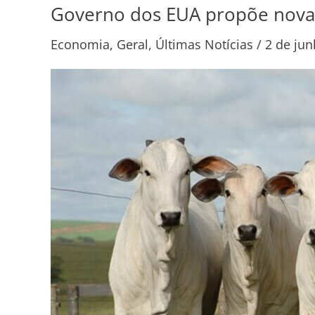
Governo dos EUA propõe nova t
Governo
dos
Economia
,
Geral
,
Últimas Notícias
/
2 de ju
EUA
propõe
nova
tarifa
de
25%
sobre
produtos
brasileiros