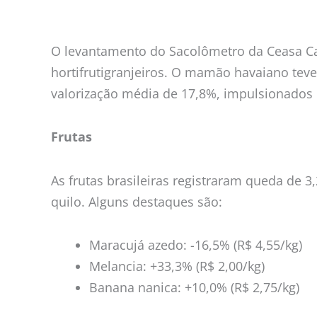
nos
preços,
segundo
O levantamento do Sacolômetro da Ceasa Ca
o
hortifrutigranjeiros. O mamão havaiano tev
Ceasa
valorização média de 17,8%, impulsionados
Campinas
Frutas
As frutas brasileiras registraram queda de
quilo. Alguns destaques são:
Maracujá azedo: -16,5% (R$ 4,55/kg)
Melancia: +33,3% (R$ 2,00/kg)
Banana nanica: +10,0% (R$ 2,75/kg)