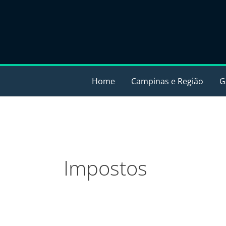
Ir
para
o
conteúdo
Home
Campinas e Região
G
Impostos