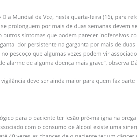
 Dia Mundial da Voz, nesta quarta-feira (16), para ref
e se prolonguem por mais de duas semanas devem s
o outros sintomas que podem parecer inofensivos co
ganta, dor persistente na garganta por mais de dua
s no pescoço que algumas vezes podem vir associado
s de alarme de alguma doença mais grave”, observa Dá
 vigilância deve ser ainda maior para quem faz parte
lógico para o paciente ter lesão pré-maligna na prega
associado com o consumo de álcool existe uma sinerg
é 40 vezes as chances de o paciente ter um câncer de