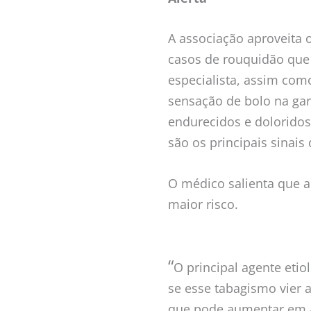
A associação aproveita o
casos de rouquidão qu
especialista, assim com
sensação de bolo na gar
endurecidos e dolorido
são os principais sinai
O médico salienta que a
maior risco.
“
O principal agente etio
se esse tabagismo vier 
que pode aumentar em at