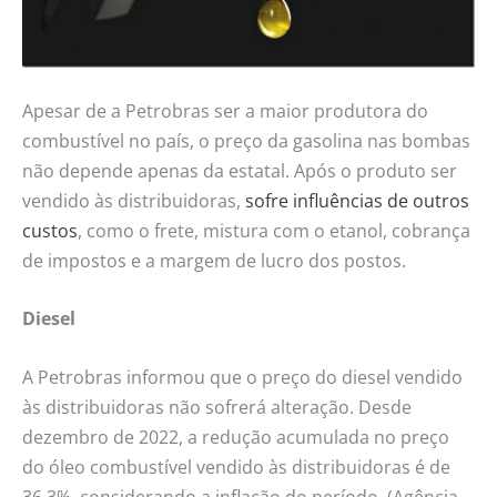
Apesar de a Petrobras ser a maior produtora do
combustível no país, o preço da gasolina nas bombas
não depende apenas da estatal. Após o produto ser
vendido às distribuidoras,
sofre influências de outros
custos
, como o frete, mistura com o etanol, cobrança
de impostos e a margem de lucro dos postos.
Diesel
A Petrobras informou que o preço do diesel vendido
às distribuidoras não sofrerá alteração. Desde
dezembro de 2022, a redução acumulada no preço
do óleo combustível vendido às distribuidoras é de