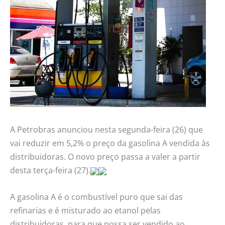
A Petrobras anunciou nesta segunda-feira (26) que
vai reduzir em 5,2% o preço da gasolina A vendida às
distribuidoras. O novo preço passa a valer a partir
desta terça-feira (27).
A gasolina A é o combustível puro que sai das
refinarias e é misturado ao etanol pelas
distribuidoras, para que possa ser vendido ao