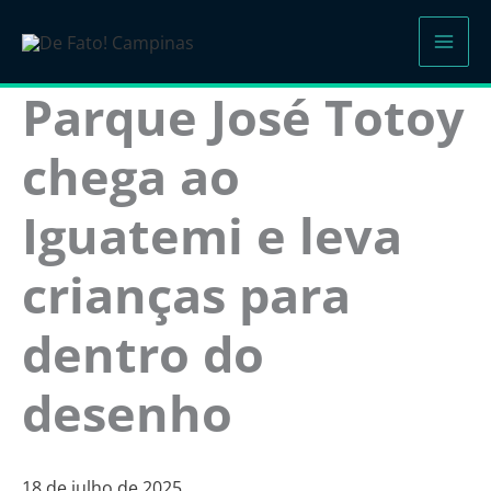
Ir
para
o
Parque José Totoy
conteúdo
chega ao
Iguatemi e leva
crianças para
dentro do
desenho
18 de julho de 2025