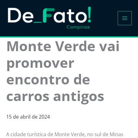
Ir
para
o
conteúdo
Monte Verde vai
promover
encontro de
carros antigos
15 de abril de 2024
A cidade turística de Monte Verde, no sul de Minas