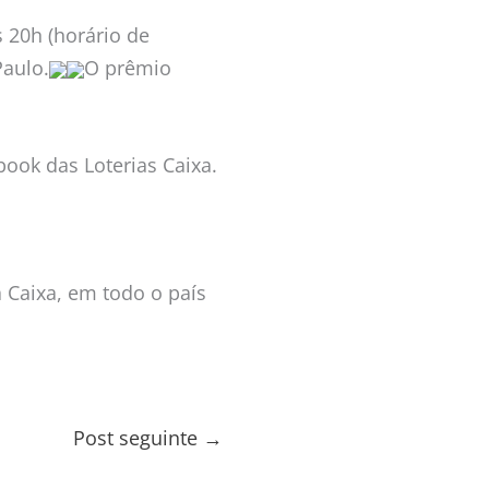
 20h (horário de
Paulo.
O prêmio
book das Loterias Caixa.
a Caixa, em todo o país
Post seguinte
→