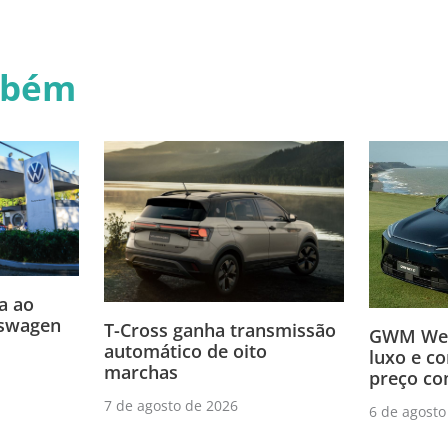
mbém
a ao
swagen
T-Cross ganha transmissão
GWM Wey
automático de oito
luxo e c
marchas
preço co
7 de agosto de 2026
6 de agosto