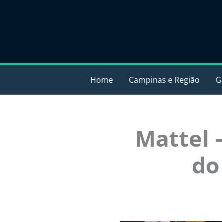
Ir
para
o
conteúdo
Home
Campinas e Região
G
Mattel 
do