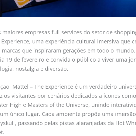
s maiores empresas full services do setor de shoppin
 Experience, uma experiência cultural imersiva que c
 e marcas que inspiraram gerações em todo o mundo.
 19 de fevereiro e convida o público a viver uma jor
ogia, nostalgia e diversão.
ão, Mattel – The Experience é um verdadeiro univer
uz os visitantes por cenários dedicados a ícones com
er High e Masters of the Universe, unindo interativid
um único lugar. Cada ambiente propõe uma imersão 
ayskull, passando pelas pistas alaranjadas da Hot W
t.