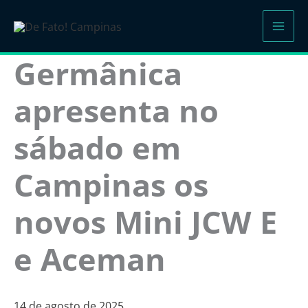
Ir
para
o
Germânica
conteúdo
apresenta no
sábado em
Campinas os
novos Mini JCW E
e Aceman
14 de agosto de 2025