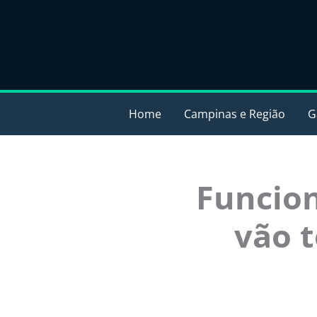
Ir
para
o
conteúdo
Home
Campinas e Região
G
Funcion
vão t