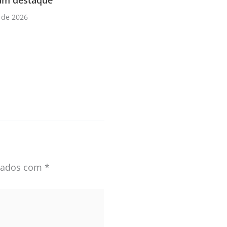
am destaque
 de 2026
rcados com
*