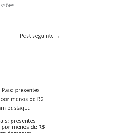
ussões.
Post seguinte
→
ais: presentes
s, por menos de R$