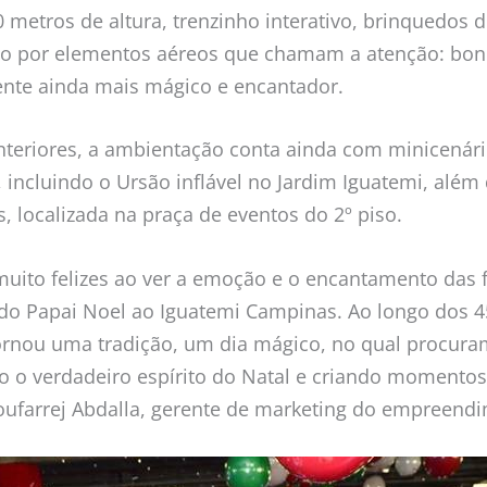
 metros de altura, trenzinho interativo, brinquedos 
o por elementos aéreos que chamam a atenção: bon
ente ainda mais mágico e encantador.
teriores, a ambientação conta ainda com minicenári
 incluindo o Ursão inflável no Jardim Iguatemi, além
s, localizada na praça de eventos do 2º piso.
uito felizes ao ver a emoção e o encantamento das 
do Papai Noel ao Iguatemi Campinas. Ao longo dos 45
ornou uma tradição, um dia mágico, no qual procura
o o verdadeiro espírito do Natal e criando momento
 Moufarrej Abdalla, gerente de marketing do empreend