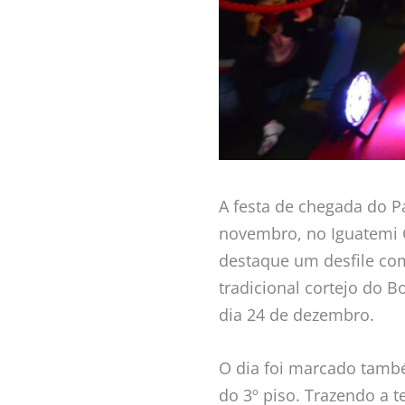
A festa de chegada do 
novembro, no Iguatemi C
destaque um desfile co
tradicional cortejo do B
dia 24 de dezembro.
O dia foi marcado també
do 3º piso. Trazendo a t