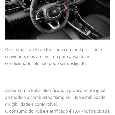
O sistema start/stop funciona com boa precisão e
suavidade, mas até mesmo por causa do ar-
condicionado, ele não pode ser desligado.
Andar com o Pulse eletrificado é praticamente igual
ao modelo a combustão “simples”. Boa estabilidade,
dirigibilidade e confortável.
O consumo do Pulse eletrificado é 13,4 km/l na cidade