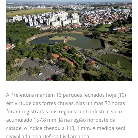
A Prefeitura mantém 13 parques fechados hoje (10)
em virtude das fortes chuvas. Nas últimas 72 horas
foram registradas nas regiões centro/leste e sul o
acumulado 157,8 mm. Já na região noroeste da
cidade, o índice chegou a 113, 1 mm. A medida será
reavaliada pela Defesa Civil amanhã.