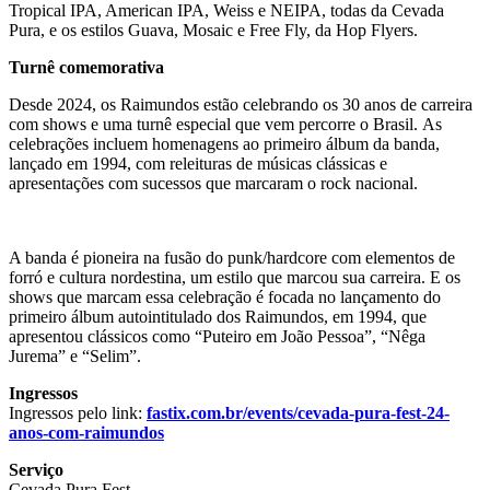
Tropical IPA, American IPA, Weiss e NEIPA, todas da Cevada
Pura, e os estilos Guava, Mosaic e Free Fly, da Hop Flyers.
Turnê comemorativa
Desde 2024, os Raimundos estão celebrando os 30 anos de carreira
com shows e uma turnê especial que vem percorre o Brasil. As
celebrações incluem homenagens ao primeiro álbum da banda,
lançado em 1994, com releituras de músicas clássicas e
apresentações com sucessos que marcaram o rock nacional.
A banda é pioneira na fusão do punk/hardcore com elementos de
forró e cultura nordestina, um estilo que marcou sua carreira. E os
shows que marcam essa celebração é focada no lançamento do
primeiro álbum autointitulado dos Raimundos, em 1994, que
apresentou clássicos como “Puteiro em João Pessoa”, “Nêga
Jurema” e “Selim”.
Ingressos
Ingressos pelo link:
fastix.com.br/events/cevada-pura-fest-24-
anos-com-raimundos
Serviço
Cevada Pura Fest