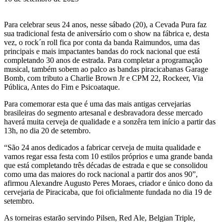
Para celebrar seus 24 anos, nesse sábado (20), a Cevada Pura faz
sua tradicional festa de aniversário com o show na fábrica e, desta
vez, o rock´n roll fica por conta da banda Raimundos, uma das
principais e mais impactantes bandas do rock nacional que está
completando 30 anos de estrada. Para completar a programação
musical, também sobem ao palco as bandas piracicabanas Garage
Bomb, com tributo a Charlie Brown Jr e CPM 22, Rockeer, Via
Pública, Antes do Fim e Psicoataque.
Para comemorar esta que é uma das mais antigas cervejarias
brasileiras do segmento artesanal e desbravadora desse mercado
haverá muita cerveja de qualidade e a sonzêra tem início a partir das
13h, no dia 20 de setembro.
“São 24 anos dedicados a fabricar cerveja de muita qualidade e
vamos regar essa festa com 10 estilos próprios e uma grande banda
que está completando três décadas de estrada e que se consolidou
como uma das maiores do rock nacional a partir dos anos 90”,
afirmou Alexandre Augusto Peres Moraes, criador e único dono da
cervejaria de Piracicaba, que foi oficialmente fundada no dia 19 de
setembro.
As torneiras estarão servindo Pilsen, Red Ale, Belgian Triple,