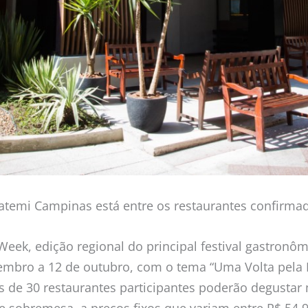
atemi Campinas está entre os restaurantes confirmad
ek, edição regional do principal festival gastronômi
embro a 12 de outubro, com o tema “Uma Volta pela It
is de 30 restaurantes participantes poderão degust
 e sobremesa, a preços fixos que variam entre R$ 54,9