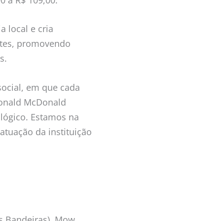
a local e cria
ntes, promovendo
s.
social, em que cada
Ronald McDonald
ológico. Estamos na
atuação da instituição
s Bandeiras), Mow