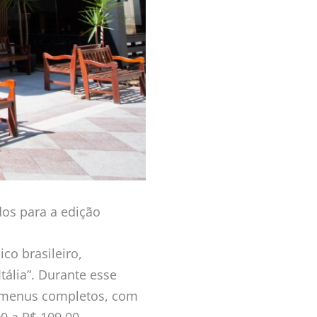
os para a edição
co brasileiro,
ália”. Durante esse
ar menus completos, com
0 a R$ 109,00.