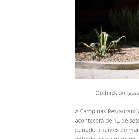
Outback do Igua
A Campinas Restaurant We
acontecerá de 12 de set
período, clientes de ma
entrada, prato principal