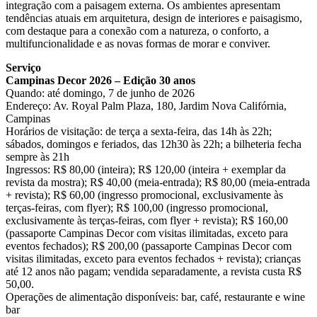
integração com a paisagem externa. Os ambientes apresentam
tendências atuais em arquitetura, design de interiores e paisagismo,
com destaque para a conexão com a natureza, o conforto, a
multifuncionalidade e as novas formas de morar e conviver.
Serviço
Campinas Decor 2026 – Edição 30 anos
Quando: até domingo, 7 de junho de 2026
Endereço: Av. Royal Palm Plaza, 180, Jardim Nova Califórnia,
Campinas
Horários de visitação: de terça a sexta-feira, das 14h às 22h;
sábados, domingos e feriados, das 12h30 às 22h; a bilheteria fecha
sempre às 21h
Ingressos: R$ 80,00 (inteira); R$ 120,00 (inteira + exemplar da
revista da mostra); R$ 40,00 (meia-entrada); R$ 80,00 (meia-entrada
+ revista); R$ 60,00 (ingresso promocional, exclusivamente às
terças-feiras, com flyer); R$ 100,00 (ingresso promocional,
exclusivamente às terças-feiras, com flyer + revista); R$ 160,00
(passaporte Campinas Decor com visitas ilimitadas, exceto para
eventos fechados); R$ 200,00 (passaporte Campinas Decor com
visitas ilimitadas, exceto para eventos fechados + revista); crianças
até 12 anos não pagam; vendida separadamente, a revista custa R$
50,00.
Operações de alimentação disponíveis: bar, café, restaurante e wine
bar