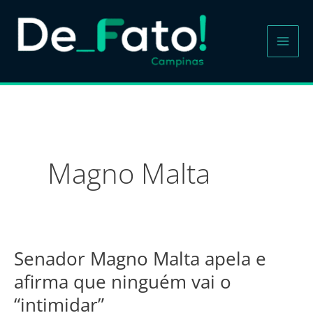
Ir
para
o
conteúdo
Magno Malta
Senador Magno Malta apela e
Senador
Magno
afirma que ninguém vai o
Malta
“intimidar”
apela