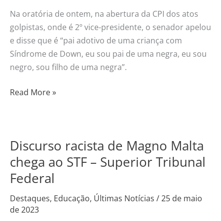
Na oratória de ontem, na abertura da CPI dos atos
golpistas, onde é 2º vice-presidente, o senador apelou
e disse que é “pai adotivo de uma criança com
Síndrome de Down, eu sou pai de uma negra, eu sou
negro, sou filho de uma negra”.
Read More »
Discurso racista de Magno Malta
Discurso
racista
chega ao STF – Superior Tribunal
de
Federal
Magno
Malta
Destaques
,
Educação
,
Últimas Notícias
/
25 de maio
de 2023
chega