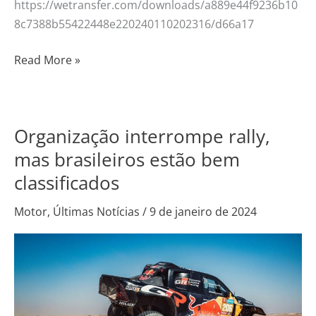
https://wetransfer.com/downloads/a889e44f9236b10
8c7388b55422448e220240110202316/d66a17
Read More »
Organização interrompe rally,
Organização
interrompe
mas brasileiros estão bem
rally,
classificados
mas
brasileiros
Motor
,
Últimas Notícias
/
9 de janeiro de 2024
estão
bem
classificados