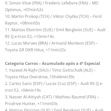
9. Simon Vitse (FRA) / Frederic Lefebvre (FRA) – MD
Optimus, +07min52s
10. Martin Prokop (TCH) / Viktor Chytka (TCH) – Ford
Raptor, +08min05s
11. Mattias Ekström (SUE) / Emil Bergkvist (SUE) – Audi
RS Q e-tron E2, +10min14s
12. Lucas Moraes (BRA) / Armand Monleon (ESP) –
Toyota GR DKR Hilux, +11min22s
Categoria Carros – Acumulado após a 4ª Especial
1. Yazeed Al-Rajhi (SAU) / Timo Gottschalk (ALE) –
Toyota Hilux Overdrive, 15h44min39s
2. Carlos Sainz (ESP) / Lucas Cruz (ESP) – Audi RS Q e-
tron E2, +04min19s
3. Nasser Al-Attiyah (CAT) / Mathieu Baumel (FRA) –
Prodrive Hunter, +11min03s
4. Mattias Ekström (SUE) / Emil Bergkvist (SUE) – Audi