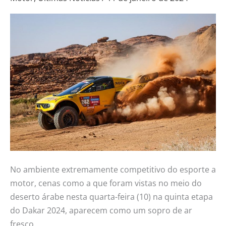
de
boa
colocação
para
ajudar
amigo
No ambiente extremamente competitivo do esporte a
motor, cenas como a que foram vistas no meio do
deserto árabe nesta quarta-feira (10) na quinta etapa
do Dakar 2024, aparecem como um sopro de ar
fresco.