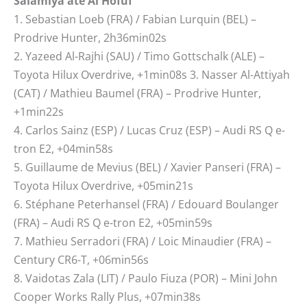
Salamiya até Al Hofuf
1. Sebastian Loeb (FRA) / Fabian Lurquin (BEL) –
Prodrive Hunter, 2h36min02s
2. Yazeed Al-Rajhi (SAU) / Timo Gottschalk (ALE) –
Toyota Hilux Overdrive, +1min08s 3. Nasser Al-Attiyah
(CAT) / Mathieu Baumel (FRA) – Prodrive Hunter,
+1min22s
4. Carlos Sainz (ESP) / Lucas Cruz (ESP) – Audi RS Q e-
tron E2, +04min58s
5. Guillaume de Mevius (BEL) / Xavier Panseri (FRA) –
Toyota Hilux Overdrive, +05min21s
6. Stéphane Peterhansel (FRA) / Edouard Boulanger
(FRA) – Audi RS Q e-tron E2, +05min59s
7. Mathieu Serradori (FRA) / Loic Minaudier (FRA) –
Century CR6-T, +06min56s
8. Vaidotas Zala (LIT) / Paulo Fiuza (POR) – Mini John
Cooper Works Rally Plus, +07min38s