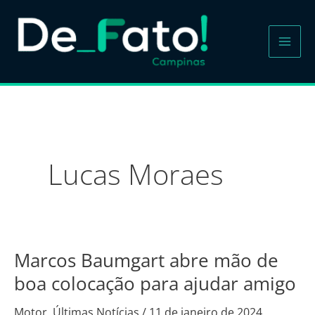
Ir
para
o
conteúdo
Lucas Moraes
Marcos Baumgart abre mão de
Marcos
Baumgart
boa colocação para ajudar amigo
abre
Motor
,
Últimas Notícias
/
11 de janeiro de 2024
mão