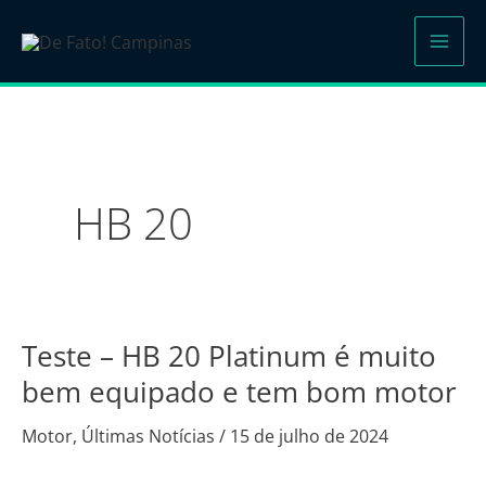
Ir
para
o
conteúdo
HB 20
Teste – HB 20 Platinum é muito
Teste
–
bem equipado e tem bom motor
HB
Motor
,
Últimas Notícias
/
15 de julho de 2024
20
Platinum