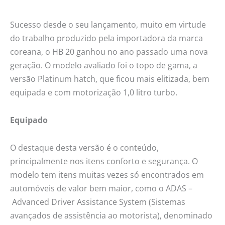
é
muito
Sucesso desde o seu lançamento, muito em virtude
bem
do trabalho produzido pela importadora da marca
equipado
coreana, o HB 20 ganhou no ano passado uma nova
e
geração. O modelo avaliado foi o topo de gama, a
tem
versão Platinum hatch, que ficou mais elitizada, bem
bom
equipada e com motorização 1,0 litro turbo.
motor
Equipado
O destaque desta versão é o conteúdo,
principalmente nos itens conforto e segurança. O
modelo tem itens muitas vezes só encontrados em
automóveis de valor bem maior, como o ADAS –
Advanced Driver Assistance System (Sistemas
avançados de assistência ao motorista), denominado