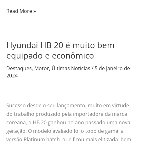
Read More »
Hyundai HB 20 é muito bem
Hyundai
HB
equipado e econômico
20
Destaques
,
Motor
,
Últimas Notícias
/
5 de janeiro de
é
2024
muito
bem
equipado
e
Sucesso desde o seu lançamento, muito em virtude
econômico
do trabalho produzido pela importadora da marca
coreana, o HB 20 ganhou no ano passado uma nova
geração. O modelo avaliado foi o topo de gama, a
versão Platinum hatch, que ficou mais elitizada, bem