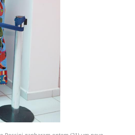
rgio Rossini ganharam ontem (21) um novo