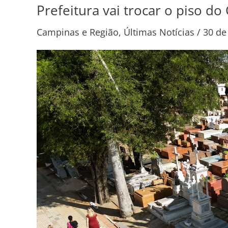
Prefeitura vai trocar o piso d
Prefeitura
vai
Campinas e Região
,
Últimas Notícias
/
30 de
trocar
o
piso
do
Cemitério
da
Saudade