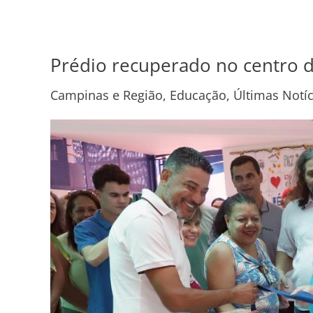
Prédio recuperado no centro d
Prédio
recuperado
Campinas e Região
,
Educação
,
Últimas Notíc
no
centro
de
Campinas
vai
atender
150
alunos