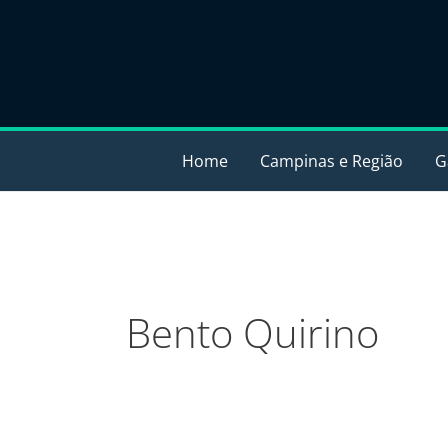
Ir
para
o
conteúdo
Home
Campinas e Região
G
Bento Quirino