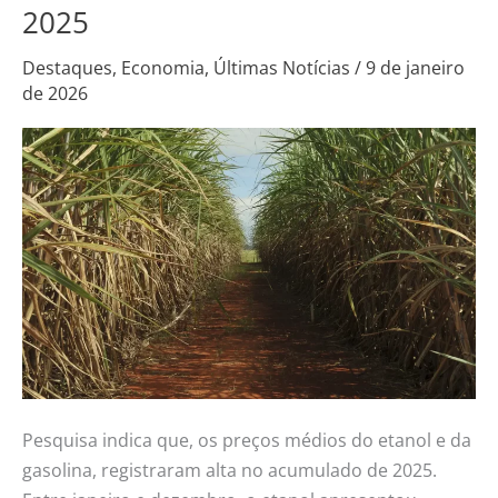
4,61%
2025
e
gasolina
Destaques
,
Economia
,
Últimas Notícias
/
9 de janeiro
de 2026
aumenta
0,48%
no
acumulado
de
2025
Pesquisa indica que, os preços médios do etanol e da
gasolina, registraram alta no acumulado de 2025.