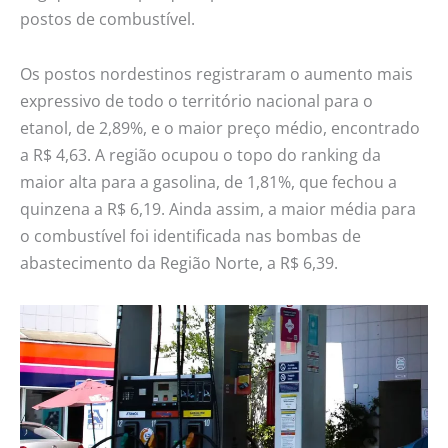
postos de combustível.
Os postos nordestinos registraram o aumento mais
expressivo de todo o território nacional para o
etanol, de 2,89%, e o maior preço médio, encontrado
a R$ 4,63. A região ocupou o topo do ranking da
maior alta para a gasolina, de 1,81%, que fechou a
quinzena a R$ 6,19. Ainda assim, a maior média para
o combustível foi identificada nas bombas de
abastecimento da Região Norte, a R$ 6,39.