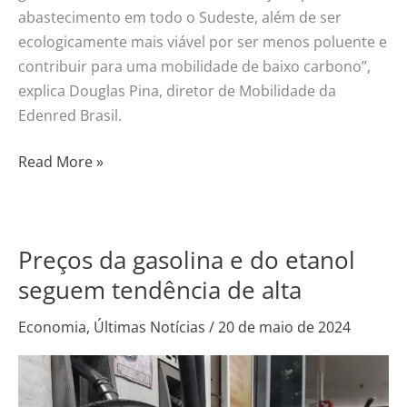
abastecimento em todo o Sudeste, além de ser
ecologicamente mais viável por ser menos poluente e
contribuir para uma mobilidade de baixo carbono”,
explica Douglas Pina, diretor de Mobilidade da
Edenred Brasil.
Read More »
Preços da gasolina e do etanol
Preços
da
seguem tendência de alta
gasolina
Economia
,
Últimas Notícias
/
20 de maio de 2024
e
do
etanol
seguem