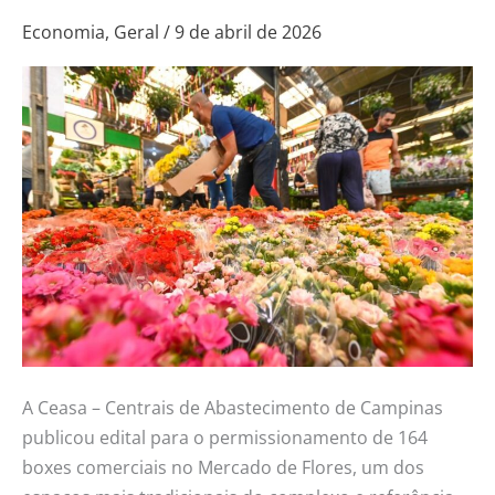
novos
Economia
,
Geral
/
9 de abril de 2026
permissionários
no
Mercado
de
Flores
A Ceasa – Centrais de Abastecimento de Campinas
publicou edital para o permissionamento de 164
boxes comerciais no Mercado de Flores, um dos