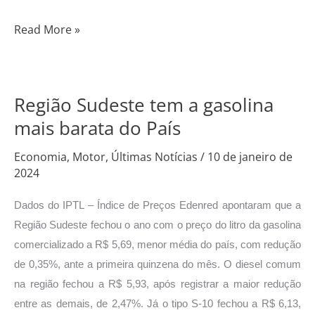
Read More »
Região Sudeste tem a gasolina
Região
Sudeste
mais barata do País
tem
Economia
,
Motor
,
Últimas Notícias
/
10 de janeiro de
a
2024
gasolina
mais
Dados do IPTL – Índice de Preços Edenred apontaram que a
barata
Região Sudeste fechou o ano com o preço do litro da gasolina
do
comercializado a R$ 5,69, menor média do país, com redução
País
de 0,35%, ante a primeira quinzena do mês. O diesel comum
na região fechou a R$ 5,93, após registrar a maior redução
entre as demais, de 2,47%. Já o tipo S-10 fechou a R$ 6,13,