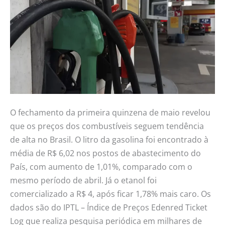
tendência
de
alta
O fechamento da primeira quinzena de maio revelou
que os preços dos combustíveis seguem tendência
de alta no Brasil. O litro da gasolina foi encontrado à
média de R$ 6,02 nos postos de abastecimento do
País, com aumento de 1,01%, comparado com o
mesmo período de abril. Já o etanol foi
comercializado a R$ 4, após ficar 1,78% mais caro. Os
dados são do IPTL – Índice de Preços Edenred Ticket
Log que realiza pesquisa periódica em milhares de