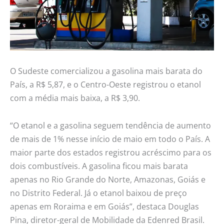
O Sudeste comercializou a gasolina mais barata do
País, a R$ 5,87, e o Centro-Oeste registrou o etanol
com a média mais baixa, a R$ 3,90.
“O etanol e a gasolina seguem tendência de aumento
de mais de 1% nesse início de maio em todo o País. A
maior parte dos estados registrou acréscimo para os
dois combustíveis. A gasolina ficou mais barata
apenas no Rio Grande do Norte, Amazonas, Goiás e
no Distrito Federal. Já o etanol baixou de preço
apenas em Roraima e em Goiás”, destaca Douglas
Pina, diretor-geral de Mobilidade da Edenred Brasil.