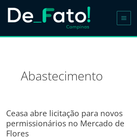
Ir
para
o
conteúdo
Abastecimento
Ceasa abre licitação para novos
Ceasa
abre
permissionários no Mercado de
licitação
Flores
para