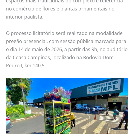
espaços mais tradicionais do complexo e referência
no comércio de flores e plantas ornamentais no
interior paulista.
O processo licitatório será realizado na modalidade
pregão presencial, com sessão pública marcada para
o dia 14 de maio de 2026, a partir das 9h, no auditório
da Ceasa Campinas, localizado na Rodovia Dom
Pedro I, km 140,5.