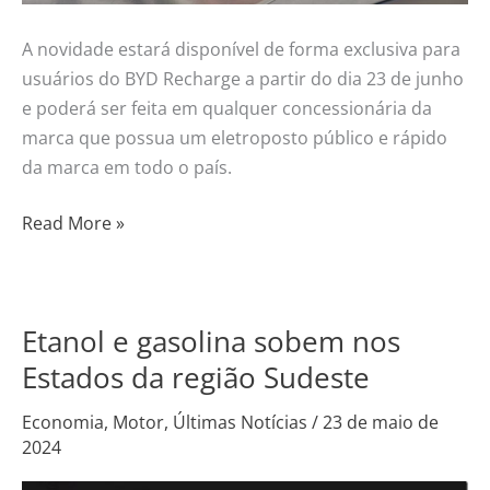
A novidade estará disponível de forma exclusiva para
usuários do BYD Recharge a partir do dia 23 de junho
e poderá ser feita em qualquer concessionária da
marca que possua um eletroposto público e rápido
da marca em todo o país.
Read More »
Etanol e gasolina sobem nos
Etanol
e
Estados da região Sudeste
gasolina
Economia
,
Motor
,
Últimas Notícias
/
23 de maio de
sobem
2024
nos
Estados