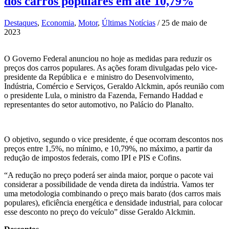
dos carros populares em até 10,79%
Destaques
,
Economia
,
Motor
,
Últimas Notícias
/
25 de maio de
2023
O Governo Federal anunciou no hoje as medidas para reduzir os
preços dos carros populares. As ações foram divulgadas pelo vice-
presidente da República e e ministro do Desenvolvimento,
Indústria, Comércio e Serviços, Geraldo Alckmin, após reunião com
o presidente Lula, o ministro da Fazenda, Fernando Haddad e
representantes do setor automotivo, no Palácio do Planalto.
O objetivo, segundo o vice presidente, é que ocorram descontos nos
preços entre 1,5%, no mínimo, e 10,79%, no máximo, a partir da
redução de impostos federais, como IPI e PIS e Cofins.
“A redução no preço poderá ser ainda maior, porque o pacote vai
considerar a possibilidade de venda direta da indústria. Vamos ter
uma metodologia combinando o preço mais barato (dos carros mais
populares), eficiência energética e densidade industrial, para colocar
esse desconto no preço do veículo” disse Geraldo Alckmin.