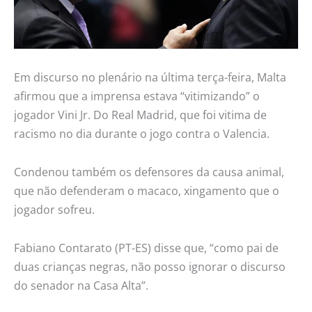
Em discurso no plenário na última terça-feira, Malta
afirmou que a imprensa estava “vitimizando” o
jogador Vini Jr. Do Real Madrid, que foi vitima de
racismo no dia durante o jogo contra o Valencia.
Condenou também os defensores da causa animal,
que não defenderam o macaco, xingamento que o
jogador sofreu.
Fabiano Contarato (PT-ES) disse que, “como pai de
duas crianças negras, não posso ignorar o discurso
do senador na Casa Alta”.