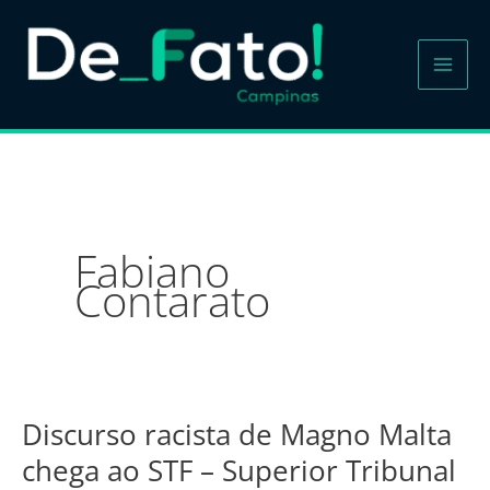
Ir
para
o
conteúdo
Fabiano
Contarato
Discurso racista de Magno Malta
Discurso
racista
chega ao STF – Superior Tribunal
de