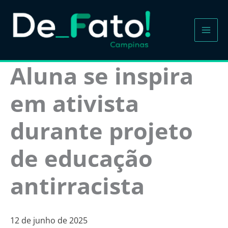
Ir
para
o
conteúdo
Aluna se inspira
em ativista
durante projeto
de educação
antirracista
12 de junho de 2025