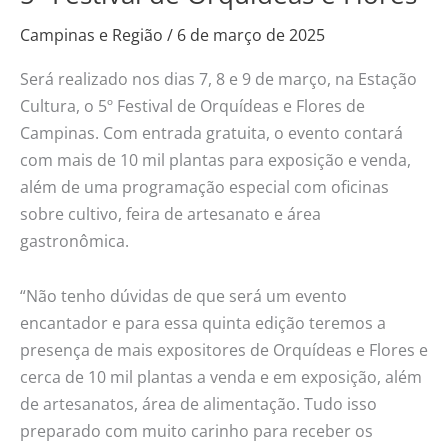
de
Campinas e Região
/
6 de março de 2025
semana
terá
Será realizado nos dias 7, 8 e 9 de março, na Estação
o
Cultura, o 5º Festival de Orquídeas e Flores de
5º
Campinas. Com entrada gratuita, o evento contará
Festival
com mais de 10 mil plantas para exposição e venda,
de
além de uma programação especial com oficinas
Orquídeas
sobre cultivo, feira de artesanato e área
e
gastronômica.
Flores
“Não tenho dúvidas de que será um evento
encantador e para essa quinta edição teremos a
presença de mais expositores de Orquídeas e Flores e
cerca de 10 mil plantas a venda e em exposição, além
de artesanatos, área de alimentação. Tudo isso
preparado com muito carinho para receber os