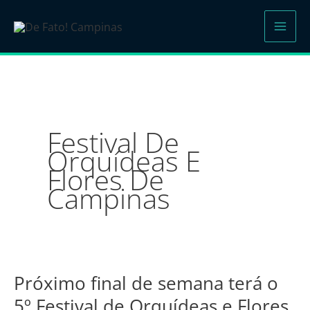
Ir
para
o
conteúdo
Festival De
Orquídeas E
Flores De
Campinas
Próximo final de semana terá o
Próximo
final
5º Festival de Orquídeas e Flores